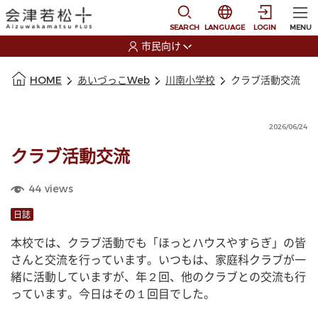
本文に移動
選択すると言語の切替
SEARCH
LANGUAGE
LOGIN
MENU
市民向け
選択すると利用者の切替が発生します
本文の始まり
HOME
あいづっこWeb
川南小学校
クラブ活動交流
2026/06/24
クラブ活動交流
44
views
日誌
本校では、クラブ活動でも「ほっとハウスやすらぎ」の皆
さんと交流を行っています。いつもは、家庭科クラブが一
緒に活動していますが、年２回、他のクラブとの交流も行
っています。今日はその１回目でした。