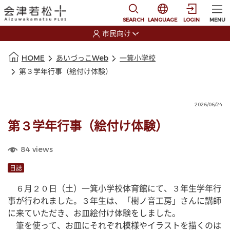
本文に移動
選択すると言語の切替
SEARCH
LANGUAGE
LOGIN
MENU
市民向け
選択すると利用者の切替が発生します
本文の始まり
HOME
あいづっこWeb
一箕小学校
第３学年行事（絵付け体験）
2026/06/24
第３学年行事（絵付け体験）
84
views
日誌
　６月２０日（土）一箕小学校体育館にて、３年生学年行
事が行われました。３年生は、「樹ノ音工房」さんに講師
に来ていただき、お皿絵付け体験をしました。
　筆を使って、お皿にそれぞれ模様やイラストを描くのは