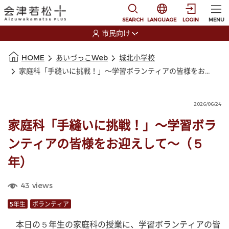
本文に移動
選択すると言語の切替
SEARCH
LANGUAGE
LOGIN
MENU
市民向け
選択すると利用者の切替が発生します
本文の始まり
HOME
あいづっこWeb
城北小学校
家庭科「手縫いに挑戦！」〜学習ボランティアの皆様をお迎えして〜（５年）
2026/06/24
家庭科「手縫いに挑戦！」〜学習ボラ
ンティアの皆様をお迎えして〜（５
年）
43
views
5年生
ボランティア
　本日の５年生の家庭科の授業に、学習ボランティアの皆