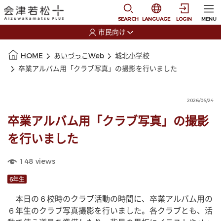
本文に移動
選択すると言語の切替
SEARCH
LANGUAGE
LOGIN
MENU
市民向け
選択すると利用者の切替が発生します
本文の始まり
HOME
あいづっこWeb
城北小学校
卒業アルバム用「クラブ写真」の撮影を行いました
2026/06/24
卒業アルバム用「クラブ写真」の撮影
を行いました
148
views
6年生
　本日の６校時のクラブ活動の時間に、卒業アルバム用の
６年生のクラブ写真撮影を行いました。各クラブとも、活