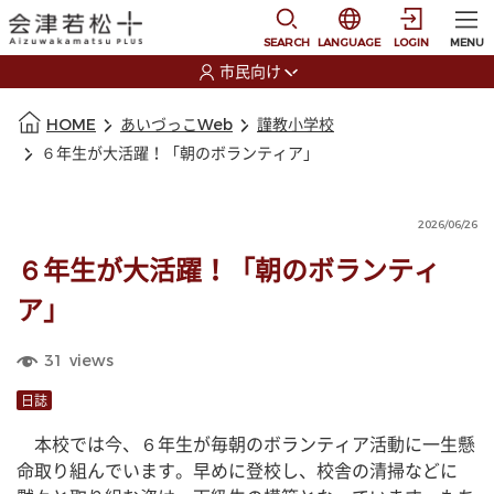
本文に移動
選択すると言語の切替
SEARCH
LANGUAGE
LOGIN
MENU
市民向け
選択すると利用者の切替が発生します
本文の始まり
HOME
あいづっこWeb
謹教小学校
６年生が大活躍！「朝のボランティア」
2026/06/26
６年生が大活躍！「朝のボランティ
ア」
31
views
日誌
　本校では今、６年生が毎朝のボランティア活動に一生懸
命取り組んでいます。早めに登校し、校舎の清掃などに