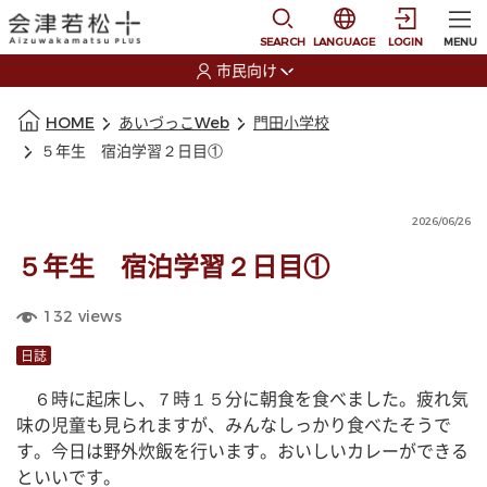
本文に移動
選択すると言語の切替
SEARCH
LANGUAGE
LOGIN
MENU
市民向け
選択すると利用者の切替が発生します
本文の始まり
HOME
あいづっこWeb
門田小学校
５年生 宿泊学習２日目①
2026/06/26
５年生 宿泊学習２日目①
132
views
日誌
　６時に起床し、７時１５分に朝食を食べました。疲れ気
味の児童も見られますが、みんなしっかり食べたそうで
す。今日は野外炊飯を行います。おいしいカレーができる
といいです。