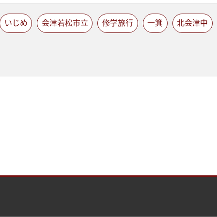
いじめ
会津若松市立
修学旅行
一箕
北会津中