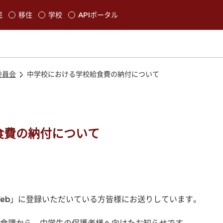
本文に移動
民
移住
学校
APIポータル
発生します
委員会
中学校における学校給食費の納付について
食費の納付について
eb」に登録いただいている方皆様にお送りしています。