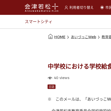
利用者切り替え
市
選択すると利用者の切替が
スマートシティ
本文の始まり
HOME
あいづっこWeb
教育
中学校における学校給
40
views
日誌
※　このメールは、「あいづっこW