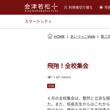
利用者切り替え
市
選択すると利用者の切替が
スマートシティ
本文の始まり
HOME
あいづっこWeb
第二
飛翔！全校集会
140
views
日誌
６月の全校集会は、整然と立派な態
た。また、校長先生からはこれから