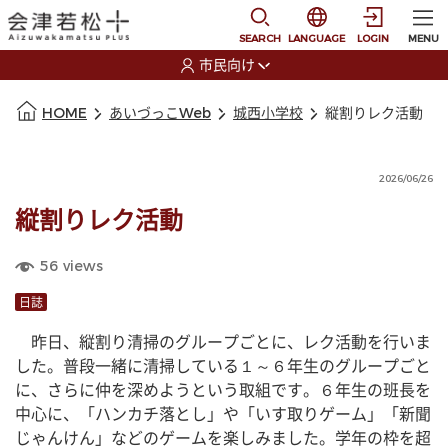
本文に移動
選択すると言語の切替
SEARCH
LANGUAGE
LOGIN
MENU
市民向け
選択すると利用者の切替が発生します
本文の始まり
HOME
あいづっこWeb
城西小学校
縦割りレク活動
2026/06/26
縦割りレク活動
56
views
日誌
　昨日、縦割り清掃のグループごとに、レク活動を行いま
した。普段一緒に清掃している１～６年生のグループごと
に、さらに仲を深めようという取組です。６年生の班長を
中心に、「ハンカチ落とし」や「いす取りゲーム」「新聞
じゃんけん」などのゲームを楽しみました。学年の枠を超