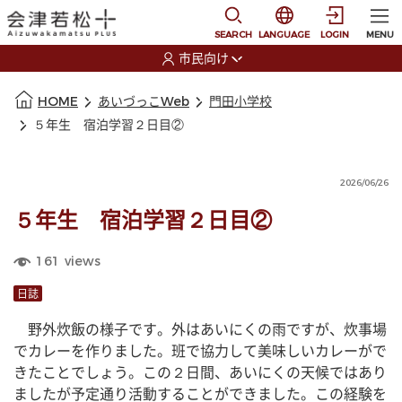
本文に移動
選択すると言語の切替
SEARCH
LANGUAGE
LOGIN
MENU
市民向け
選択すると利用者の切替が発生します
本文の始まり
HOME
あいづっこWeb
門田小学校
５年生 宿泊学習２日目②
2026/06/26
５年生 宿泊学習２日目②
161
views
日誌
　野外炊飯の様子です。外はあいにくの雨ですが、炊事場
でカレーを作りました。班で協力して美味しいカレーがで
きたことでしょう。この２日間、あいにくの天候ではあり
ましたが予定通り活動することができました。この経験を