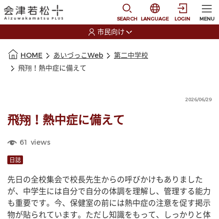
本文に移動
選択すると言語の切替
SEARCH
LANGUAGE
LOGIN
MENU
市民向け
選択すると利用者の切替が発生します
本文の始まり
HOME
あいづっこWeb
第二中学校
飛翔！熱中症に備えて
2026/06/29
飛翔！熱中症に備えて
61
views
日誌
先日の全校集会で校長先生からの呼びかけもありました
が、中学生には自分で自分の体調を理解し、管理する能力
も重要です。今、保健室の前には熱中症の注意を促す掲示
物が貼られています。ただし知識をもって、しっかりと体