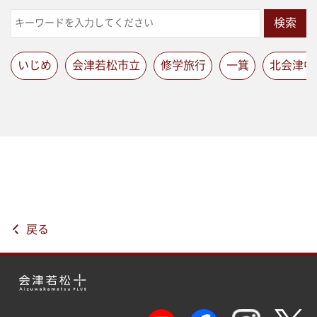
検索
いじめ
会津若松市立
修学旅行
一箕
北会津中
戻る