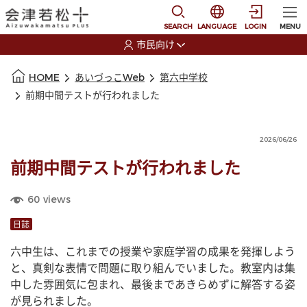
本文に移動
選択すると言語の切替
SEARCH
LANGUAGE
LOGIN
MENU
市民向け
選択すると利用者の切替が発生します
本文の始まり
HOME
あいづっこWeb
第六中学校
前期中間テストが行われました
2026/06/26
前期中間テストが行われました
60
views
日誌
六中生は、これまでの授業や家庭学習の成果を発揮しよう
と、真剣な表情で問題に取り組んでいました。教室内は集
中した雰囲気に包まれ、最後まであきらめずに解答する姿
が見られました。