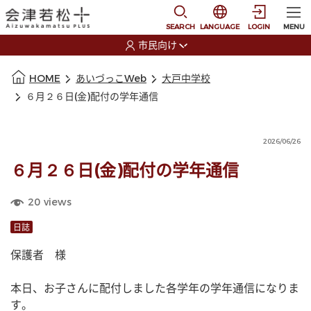
本文に移動
選択すると言語の切替
SEARCH
LANGUAGE
LOGIN
MENU
市民向け
選択すると利用者の切替が発生します
本文の始まり
HOME
あいづっこWeb
大戸中学校
６月２６日(金)配付の学年通信
2026/06/26
６月２６日(金)配付の学年通信
20
views
日誌
保護者　様
本日、お子さんに配付しました各学年の学年通信になりま
す。