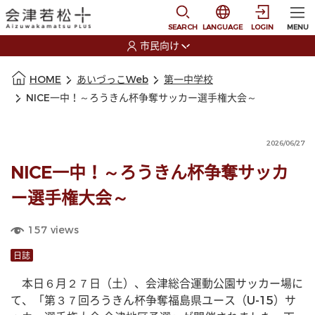
本文に移動
選択すると言語の切替
SEARCH
LANGUAGE
LOGIN
MENU
市民向け
選択すると利用者の切替が発生します
本文の始まり
HOME
あいづっこWeb
第一中学校
NICE一中！～ろうきん杯争奪サッカー選手権大会～
2026/06/27
NICE一中！～ろうきん杯争奪サッカ
ー選手権大会～
157
views
日誌
　本日６月２７日（土）、会津総合運動公園サッカー場に
て、「第３７回ろうきん杯争奪福島県ユース（U-15）サ