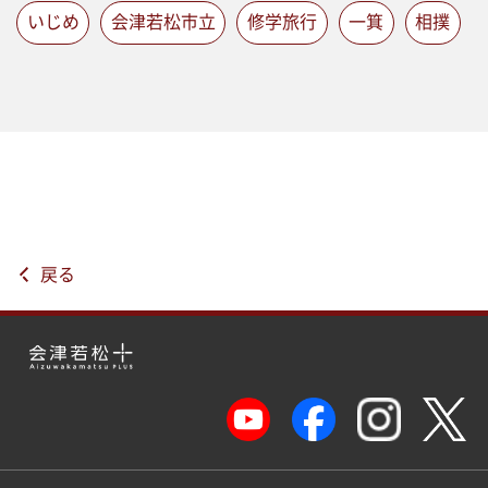
いじめ
会津若松市立
修学旅行
一箕
相撲
戻る