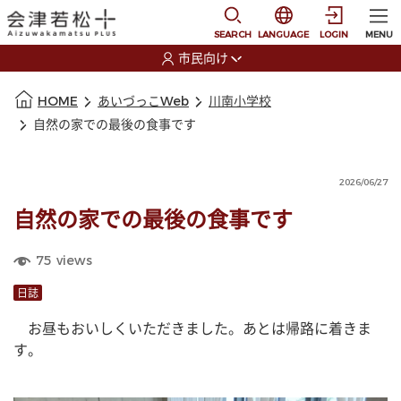
本文に移動
選択すると言語の切替
SEARCH
LANGUAGE
LOGIN
MENU
市民向け
選択すると利用者の切替が発生します
本文の始まり
HOME
あいづっこWeb
川南小学校
自然の家での最後の食事です
2026/06/27
自然の家での最後の食事です
75
views
日誌
　お昼もおいしくいただきました。あとは帰路に着きま
す。