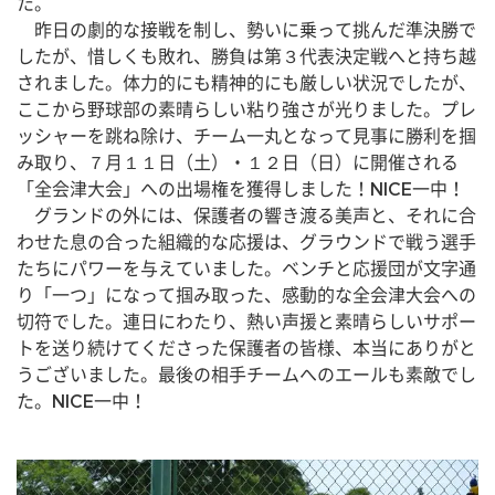
た。
　昨日の劇的な接戦を制し、勢いに乗って挑んだ準決勝で
したが、惜しくも敗れ、勝負は第３代表決定戦へと持ち越
されました。体力的にも精神的にも厳しい状況でしたが、
ここから野球部の素晴らしい粘り強さが光りました。プレ
ッシャーを跳ね除け、チーム一丸となって見事に勝利を掴
み取り、７月１１日（土）・１２日（日）に開催される
「全会津大会」への出場権を獲得しました！NICE一中！
　グランドの外には、保護者の響き渡る美声と、それに合
わせた息の合った組織的な応援は、グラウンドで戦う選手
たちにパワーを与えていました。ベンチと応援団が文字通
り「一つ」になって掴み取った、感動的な全会津大会への
切符でした。連日にわたり、熱い声援と素晴らしいサポー
トを送り続けてくださった保護者の皆様、本当にありがと
うございました。最後の相手チームへのエールも素敵でし
た。NICE一中！