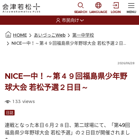
本文に移動
選択すると言語の切替
SEARCH
LANGUAGE
LOGIN
MENU
市民向け
選択すると利用者の切替が発生します
本文の始まり
HOME
あいづっこWeb
第一中学校
NICE一中！～第４９回福島県少年野球大会 若松予選２日目～
2026/06/28
NICE一中！～第４９回福島県少年野
球大会 若松予選２日目～
133
views
日誌
連戦となった本日６月２８日、第二球場にて、「第49回
福島県少年野球大会 若松予選」の２日目が開催されまし