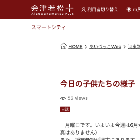
利用者切り替え
市
選択すると利用者の切替が
スマートシティ
本文の始まり
HOME
あいづっこWeb
河東
今日の子供たちの様子
53
views
日誌
　月曜日です。いよいよ今週は6月
真はありません）