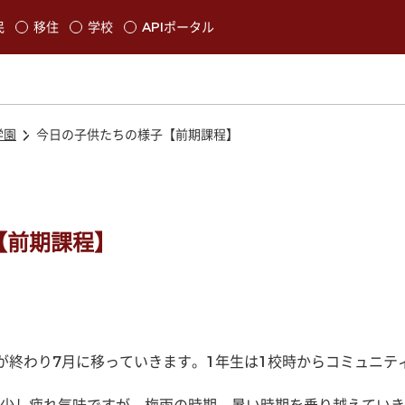
本文に移動
民
移住
学校
APIポータル
発生します
学園
今日の子供たちの様子【前期課程】
【前期課程】
が終わり7月に移っていきます。1年生は1校時からコミュニテ