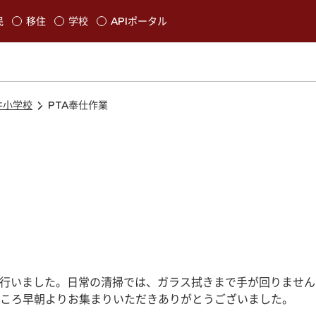
本文に移動
民
移住
学校
APIポータル
発生します
井小学校
PTA奉仕作業
業を行いました。日常の清掃では、ガラス拭きまで手が回りませ
ころ早朝よりお集まりいただきありがとうございました。