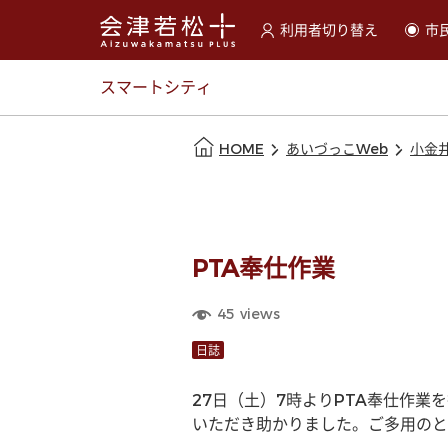
利用者切り替え
市
選択すると利用者の切替が
スマートシティ
本文の始まり
HOME
あいづっこWeb
小金
PTA奉仕作業
45
views
日誌
27日（土）7時よりPTA奉仕作
いただき助かりました。ご多用のと