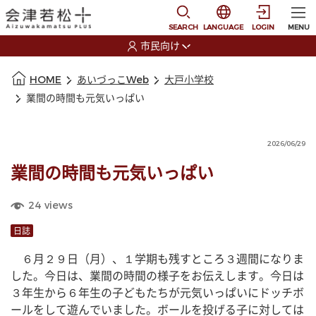
本文に移動
選択すると言語の切替
SEARCH
LANGUAGE
LOGIN
MENU
市民向け
選択すると利用者の切替が発生します
本文の始まり
HOME
あいづっこWeb
大戸小学校
業間の時間も元気いっぱい
2026/06/29
業間の時間も元気いっぱい
24
views
日誌
　６月２９日（月）、１学期も残すところ３週間になりま
した。今日は、業間の時間の様子をお伝えします。今日は
３年生から６年生の子どもたちが元気いっぱいにドッチボ
ールをして遊んでいました。ボールを投げる子に対しては