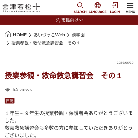
本文に移動
選択すると言語の切替
SEARCH
LANGUAGE
LOGIN
MENU
市民向け
選択すると利用者の切替が発生します
本文の始まり
HOME
あいづっこWeb
湊学園
授業参観・救命救急講習会 その１
2026/06/29
授業参観・救命救急講習会 その１
44
views
日誌
１年生～９年生の授業参観・保護者会ありがとうございま
した。
救命救急講習会も多数の方に参加していただきありがとう
ございました。