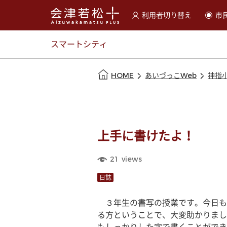
利用者切り替え
市
選択すると利用者の切替が
スマートシティ
本文の始まり
HOME
あいづっこWeb
神指
上手に書けたよ！
21
views
日誌
　３年生の書写の授業です。今日も
る方ということで、大変助かりまし