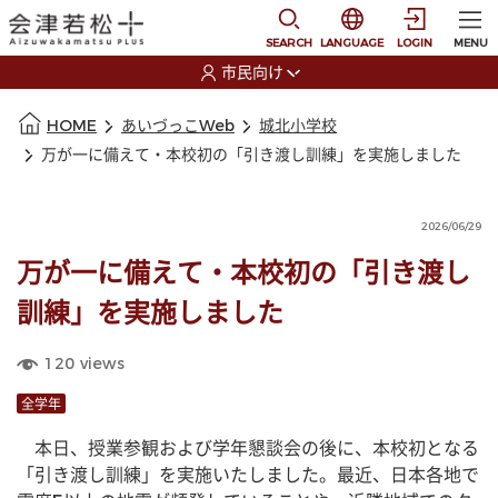
本文に移動
選択すると言語の切替
SEARCH
LANGUAGE
LOGIN
MENU
市民向け
選択すると利用者の切替が発生します
本文の始まり
HOME
あいづっこWeb
城北小学校
万が一に備えて・本校初の「引き渡し訓練」を実施しました
2026/06/29
万が一に備えて・本校初の「引き渡し
訓練」を実施しました
120
views
全学年
　本日、授業参観および学年懇談会の後に、本校初となる
「引き渡し訓練」を実施いたしました。最近、日本各地で