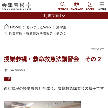
本文に移動
選択すると言語の切替
SEARCH
LANGUAGE
LOGIN
MENU
市民向け
選択すると利用者の切替が発生します
本文の始まり
HOME
あいづっこWeb
湊学園
授業参観・救命救急法講習会 その２
2026/06/29
授業参観・救命救急法講習会 その２
64
views
日誌
後期課程の授業参観と全体会、救命救急講習会の様子です