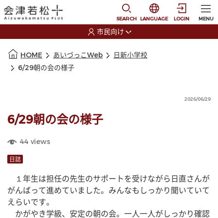
本文に移動
選択すると言語の切替
SEARCH
LANGUAGE
LOGIN
MENU
市民向け
選択すると利用者の切替が発生します
本文の始まり
HOME
あいづっこWeb
日新小学校
6/29朝の会の様子
2026/06/29
6/29朝の会の様子
44
views
日誌
　１年生は担任の先生のサポートを受けながら日直さんが
がんばって進めていました。みんなもしっかり聞いていて
えらいです。
　かがやき学級、安定の朝の会。一人一人がしっかり確認