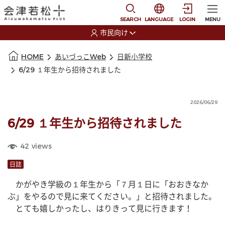
本文に移動
選択すると言語の切替
SEARCH
LANGUAGE
LOGIN
MENU
市民向け
選択すると利用者の切替が発生します
本文の始まり
HOME
あいづっこWeb
日新小学校
6/29 １年生から招待されました
2026/06/29
6/29 １年生から招待されました
42
views
日誌
　かがやき学級の１年生から「７月１日に「おおきなか
ぶ」をやるので見に来てください。」と招待されました。
　とても嬉しかったし、はりきって見に行きます！