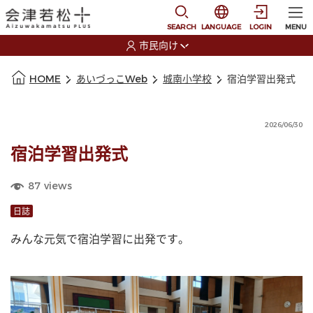
本文に移動
選択すると言語の切替
SEARCH
LANGUAGE
LOGIN
MENU
市民向け
選択すると利用者の切替が発生します
本文の始まり
HOME
あいづっこWeb
城南小学校
宿泊学習出発式
2026/06/30
宿泊学習出発式
87
views
日誌
みんな元気で宿泊学習に出発です。