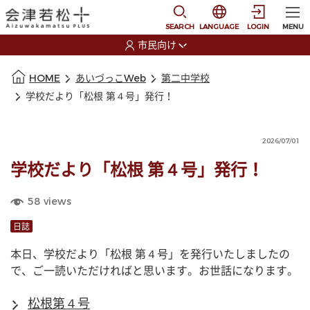
本文に移動
選択すると言語の切替
SEARCH
LANGUAGE
LOGIN
MENU
市民向け
選択すると利用者の切替が発生します
本文の始まり
HOME
あいづっこWeb
第二中学校
学校だより「松根 第４号」発行！
2026/07/01
学校だより「松根 第４号」発行！
58
views
日誌
本日、学校だより「松根 第４号」を発行いたしましたの
で、ご一読いただければと思います。お世話になります。
松根第４号