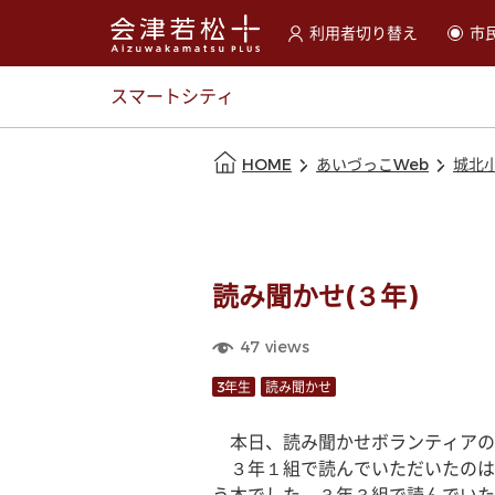
利用者切り替え
市
選択すると利用者の切替が
スマートシティ
本文の始まり
HOME
あいづっこWeb
城北
読み聞かせ(３年)
47
views
3年生
読み聞かせ
　本日、読み聞かせボランティアの
　３年１組で読んでいただいたのは