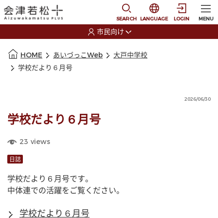
本文に移動
選択すると言語の切替
SEARCH
LANGUAGE
LOGIN
MENU
市民向け
選択すると利用者の切替が発生します
本文の始まり
HOME
あいづっこWeb
大戸中学校
学校だより６月号
2026/06/30
学校だより６月号
23
views
日誌
学校だより６月号です。
中体連での活躍をご覧ください。
学校だより６月号