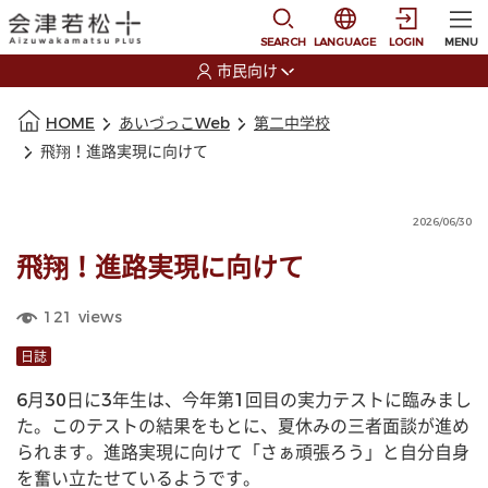
本文に移動
選択すると言語の切替
SEARCH
LANGUAGE
LOGIN
MENU
市民向け
選択すると利用者の切替が発生します
本文の始まり
HOME
あいづっこWeb
第二中学校
飛翔！進路実現に向けて
2026/06/30
飛翔！進路実現に向けて
121
views
日誌
6月30日に3年生は、今年第1回目の実力テストに臨みまし
た。このテストの結果をもとに、夏休みの三者面談が進め
られます。進路実現に向けて「さぁ頑張ろう」と自分自身
を奮い立たせているようです。