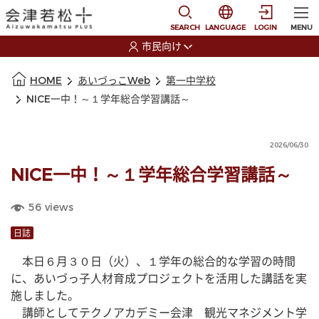
本文に移動
選択すると言語の切替
SEARCH
LANGUAGE
LOGIN
MENU
市民向け
選択すると利用者の切替が発生します
本文の始まり
HOME
あいづっこWeb
第一中学校
NICE一中！～１学年総合学習講話～
2026/06/30
NICE一中！～１学年総合学習講話～
56
views
日誌
　本日６月３０日（火）、１学年の総合的な学習の時間
に、あいづっ子人材育成プロジェクトを活用した講話を実
施しました。
　講師としてテクノアカデミー会津　観光マネジメント学