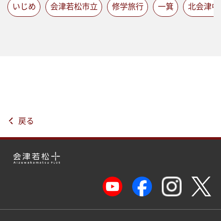
いじめ
会津若松市立
修学旅行
一箕
北会津中
戻る