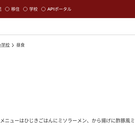
本文に移動
民
移住
学校
APIポータル
発生します
小学校
昼食
メニューはひじきごはんにミソラーメン、から揚げに酢豚風ミ