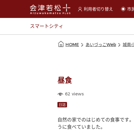
利用者切り替え
市
選択すると利用者の切替が
スマートシティ
本文の始まり
HOME
あいづっこWeb
城南
昼食
62
views
日誌
自然の家でのはじめての食事です。
うに食べていました。