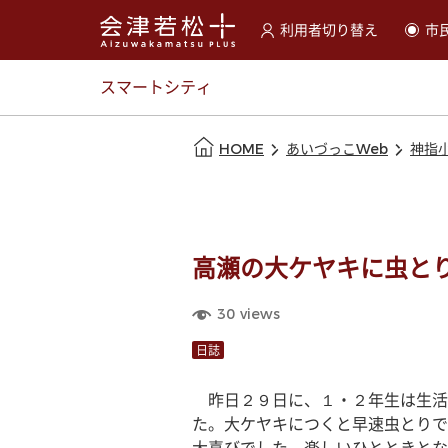
利用者切り替え
市
選択すると利用者の切替が
スマートシティ
本文の始まり
HOME
あいづっこWeb
神指
高瀬の大ケヤキに虫と
30
views
日誌
　昨日２９日に、１・２年生は生活
た。大ケヤキにつくと早速虫とりで