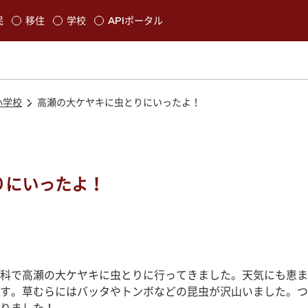
本文に移動
民
移住
学校
APIポータル
発生します
小学校
高瀬の大ケヤキに虫とりにいったよ！
りにいったよ！
科で高瀬の大ケヤキに虫とりに行ってきました。天気にも恵ま
す。草むらにはバッタやトンボなどの昆虫が沢山いました。つ