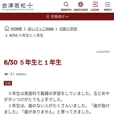
本文に移動
選択すると言語の切替
SEARCH
LANGUAGE
LOGIN
MENU
市民向け
選択すると利用者の切替が発生します
本文の始まり
HOME
あいづっこWeb
日新小学校
6/30 ５年生と１年生
2026/07/01
6/30 ５年生と１年生
31
views
日誌
　５年生は家庭科で裁縫の学習をしていました。玉どめや
ボタンつけがとても上手でした。
　１年生は、歯のない人がたくさんいました。「歯が抜け
ました」「歯がありません」と寄ってきました。