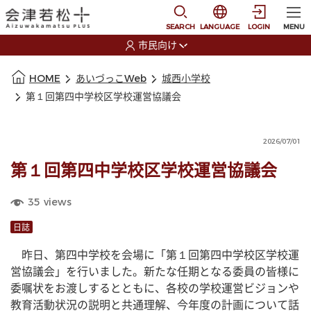
本文に移動
選択すると言語の切替
SEARCH
LANGUAGE
LOGIN
MENU
市民向け
選択すると利用者の切替が発生します
本文の始まり
HOME
あいづっこWeb
城西小学校
第１回第四中学校区学校運営協議会
2026/07/01
第１回第四中学校区学校運営協議会
35
views
日誌
　昨日、第四中学校を会場に「第１回第四中学校区学校運
営協議会」を行いました。新たな任期となる委員の皆様に
委嘱状をお渡しするとともに、各校の学校運営ビジョンや
教育活動状況の説明と共通理解、今年度の計画について話