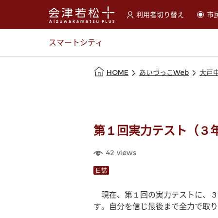
利用者切り替え
市
選択すると利用者の切替が
スマートシティ
本文の始まり
HOME
あいづっこWeb
大戸
第１回実力テスト（３
42
views
日誌
　現在、第１回の実力テストに、３
す。自分を信じ最後まで全力で取り