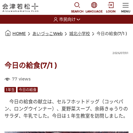
本文に移動
選択すると言語の切替
SEARCH
LANGUAGE
LOGIN
MENU
市民向け
選択すると利用者の切替が発生します
本文の始まり
HOME
あいづっこWeb
城北小学校
今日の給食(7/1)
2026/07/01
今日の給食(7/1)
77
views
1年生
今日の給食
　今日の給食の献立は、セルフホットドッグ（コッペパ
ン、ロングウインナー）、夏野菜スープ、余蒔きゅうりの
サラダ、牛乳でした。今日は１年生教室を訪問しました。