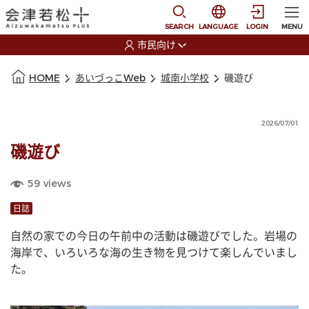
本文に移動
選択すると言語の切替
SEARCH
LANGUAGE
LOGIN
MENU
市民向け
選択すると利用者の切替が発生します
本文の始まり
HOME
あいづっこWeb
城南小学校
磯遊び
2026/07/01
磯遊び
59
views
日誌
自然の家での今日の午前中の活動は磯遊びでした。岩場の
海岸で、いろいろな海の生き物を見つけて楽しんでいまし
た。