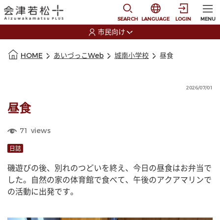
本文に移動
選択すると言語の切替
SEARCH
LANGUAGE
LOGIN
MENU
市民向け
選択すると利用者の切替が発生します
本文の始まり
HOME
あいづっこWeb
城南小学校
昼食
2026/07/01
昼食
71
views
日誌
磯遊びの後、別れのつどいを終え、今日の昼食はお弁当で
した。自然の家の体育館で食べて、午後のアクアマリンで
の活動に出発です。