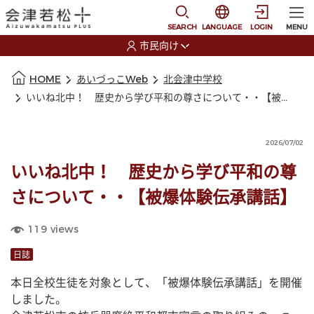
本文に移動
選択すると言語の切替
SEARCH
LANGUAGE
LOGIN
MENU
市民向け
選択すると利用者の切替が発生します
本文の始まり
HOME
あいづっこWeb
北会津中学校
いいね北中！ 歴史から学び平和の尊さについて・・【被爆体験伝承講話】
2026/07/02
いいね北中！ 歴史から学び平和の尊
さについて・・【被爆体験伝承講話】
119
views
日誌
本日全校生徒を対象として、「被爆体験伝承講話」を開催
しました。