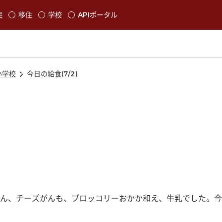
本文に移動
民
移住
学校
APIポータル
発生します
小学校
今日の給食(7/2)
ん、チーズがんも、ブロッコリーおかか和え、牛乳でした。今