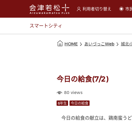
利用者切り替え
市
選択すると利用者の切替が
スマートシティ
本文の始まり
HOME
あいづっこWeb
城北
今日の給食(7/2)
80
views
6年生
今日の給食
　今日の給食の献立は、鶏南蛮うど