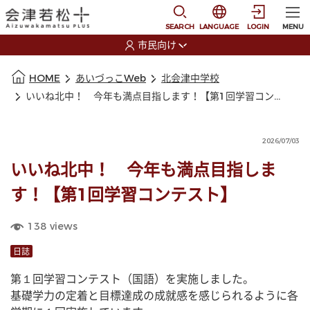
本文に移動
選択すると言語の切替
SEARCH
LANGUAGE
LOGIN
MENU
市民向け
選択すると利用者の切替が発生します
本文の始まり
HOME
あいづっこWeb
北会津中学校
いいね北中！ 今年も満点目指します！【第1回学習コンテスト】
2026/07/03
いいね北中！ 今年も満点目指しま
す！【第1回学習コンテスト】
138
views
日誌
第１回学習コンテスト（国語）を実施しました。
基礎学力の定着と目標達成の成就感を感じられるように各