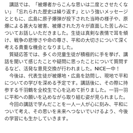
　講話では、「被爆者からこんな思いは二度とさせたくな
い」「忘れられた歴史は繰り返す」という強いメッセージ
とともに、広島に原子爆弾が投下された当時の様子や、原
爆による甚大な被害、被爆された方々が直面した苦しみに
ついてお話しいただきました。生徒は真剣な表情で耳を傾
け、戦争の悲惨さや命の尊さ、平和の大切さについて深く
考える貴重な機会となりました。
　質疑応答では、多くの児童生徒が積極的に手を挙げ、講
話を聞いて感じたことや疑問に思ったことについて質問す
るなど、活発な意見交換が行われました。NICE一中！
　今後は、代表生徒が被爆地・広島を訪問し、現地で平和
についての学びを深める予定です。講話後に、その際に持
参する千羽鶴を全校生で心を込めて折りました。一羽一羽
に平和への願いを込めながら取り組む姿が見られました。
　今回の講話で学んだことを一人一人が心に刻み、平和に
ついて考え、その思いを未来へつないでいけるよう、今後
の学習にも生かしていきます。