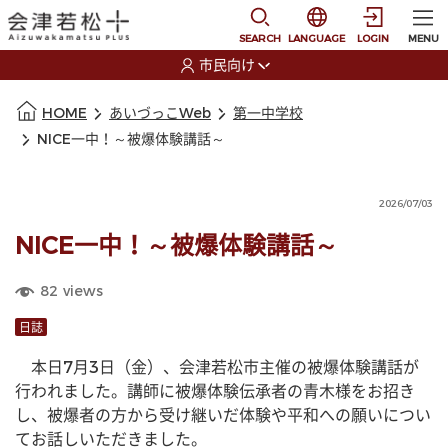
本文に移動
選択すると言語の切替
SEARCH
LANGUAGE
LOGIN
MENU
市民向け
選択すると利用者の切替が発生します
本文の始まり
HOME
あいづっこWeb
第一中学校
NICE一中！～被爆体験講話～
2026/07/03
NICE一中！～被爆体験講話～
82
views
日誌
　本日7月3日（金）、会津若松市主催の被爆体験講話が
行われました。講師に被爆体験伝承者の青木様をお招き
し、被爆者の方から受け継いだ体験や平和への願いについ
てお話しいただきました。