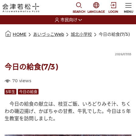
本文に移動
選択すると言語の切替
SEARCH
LANGUAGE
LOGIN
MENU
市民向け
選択すると利用者の切替が発生します
本文の始まり
HOME
あいづっこWeb
城北小学校
今日の給食(7/3)
2026/07/03
今日の給食(7/3)
70
views
5年生
今日の給食
　今日の給食の献立は、枝豆ご飯、いろどりみそ汁、ちく
わの磯辺揚げ、かぼちゃの甘煮、牛乳でした。今日は５年
生教室を訪問しました。