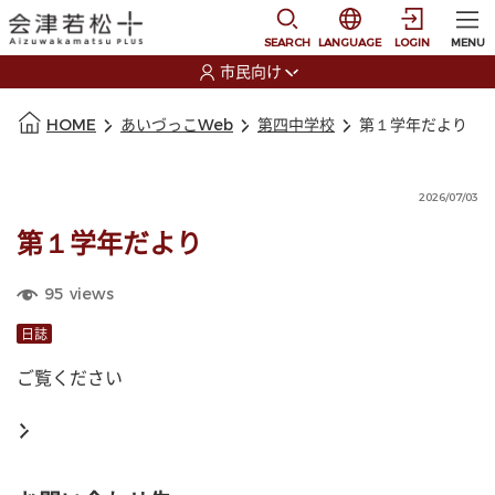
本文に移動
選択すると言語の切替
SEARCH
LANGUAGE
LOGIN
MENU
市民向け
選択すると利用者の切替が発生します
本文の始まり
HOME
あいづっこWeb
第四中学校
第１学年だより
2026/07/03
第１学年だより
95
views
日誌
ご覧ください