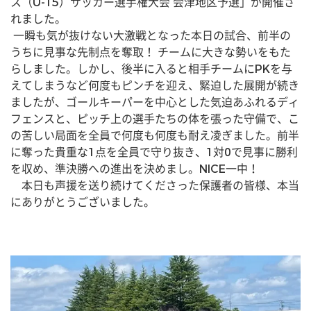
ス（U-15）サッカー選手権大会 会津地区予選」が開催さ
れました。
 一瞬も気が抜けない大激戦となった本日の試合、前半の
うちに見事な先制点を奪取！ チームに大きな勢いをもた
らしました。しかし、後半に入ると相手チームにPKを与
えてしまうなど何度もピンチを迎え、緊迫した展開が続き
ましたが、ゴールキーパーを中心とした気迫あふれるディ
フェンスと、ピッチ上の選手たちの体を張った守備で、こ
の苦しい局面を全員で何度も何度も耐え凌ぎました。前半
に奪った貴重な1点を全員で守り抜き、1対0で見事に勝利
を収め、準決勝への進出を決めまし。NICE一中！
　本日も声援を送り続けてくださった保護者の皆様、本当
にありがとうございました。