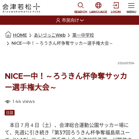
本文に移動
選択すると言語の切替
SEARCH
LANGUAGE
LOGIN
MENU
市民向け
選択すると利用者の切替が発生します
本文の始まり
HOME
あいづっこWeb
第一中学校
NICE一中！～ろうきん杯争奪サッカー選手権大会～
2026/07/04
NICE一中！～ろうきん杯争奪サッカ
ー選手権大会～
144
views
日誌
　本日７月４日（土）、会津総合運動公園サッカー場に
て、先週に引き続き「第37回ろうきん杯争奪福島県ユー