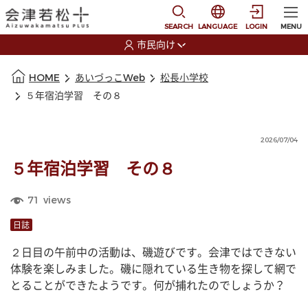
本文に移動
選択すると言語の切替
SEARCH
LANGUAGE
LOGIN
MENU
市民向け
選択すると利用者の切替が発生します
本文の始まり
HOME
あいづっこWeb
松長小学校
５年宿泊学習 その８
2026/07/04
５年宿泊学習 その８
71
views
日誌
２日目の午前中の活動は、磯遊びです。会津ではできない
体験を楽しみました。磯に隠れている生き物を探して網で
とることができたようです。何が捕れたのでしょうか？