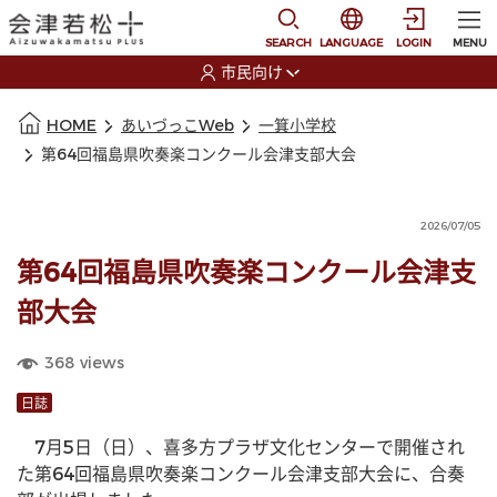
本文に移動
選択すると言語の切替
SEARCH
LANGUAGE
LOGIN
MENU
市民向け
選択すると利用者の切替が発生します
本文の始まり
HOME
あいづっこWeb
一箕小学校
第64回福島県吹奏楽コンクール会津支部大会
2026/07/05
第64回福島県吹奏楽コンクール会津支
部大会
368
views
日誌
　7月5日（日）、喜多方プラザ文化センターで開催され
た第64回福島県吹奏楽コンクール会津支部大会に、合奏