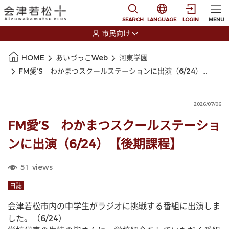
本文に移動
選択すると言語の切替
SEARCH
LANGUAGE
LOGIN
MENU
市民向け
選択すると利用者の切替が発生します
本文の始まり
HOME
あいづっこWeb
河東学園
FM愛’S わかまつスクールステーションに出演（6/24）【後期課程】
2026/07/06
FM愛’S わかまつスクールステーショ
ンに出演（6/24）【後期課程】
51
views
日誌
会津若松市内の中学生がラジオに挑戦する番組に出演しま
した。（6/24）