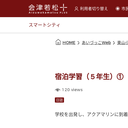
利用者切り替え
市
選択すると利用者の切替が
スマートシティ
本文の始まり
HOME
あいづっこWeb
東山
宿泊学習（５年生）①
120
views
日誌
学校を出発し、アクアマリンに到着