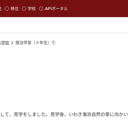
本文に移動
民
移住
学校
APIポータル
発生します
小学校
宿泊学習（５年生）①
して、見学をしました。見学後、いわき海浜自然の家に向かい